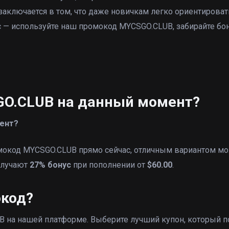
ключается в том, что даже новичкам легко ориентироват
с — используйте наш промокод MYCSGO.CLUB, забирайте бо
GO.CLUB на данный момент?
ент?
омокод MYCSGO.CLUB прямо сейчас, отличным вариантом м
получают
27% бонус
при пополнении от
$60.00
.
окод?
на нашей платформе. Выберите лучший купон, который п