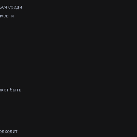
ься среди
нусы и
ожет быть
одходит