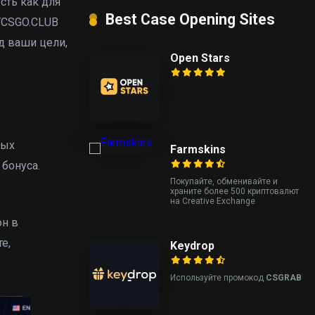
сть как для
Best Case Opening Sites
MYCSGO.CLUB
д ваши цели,
Open Stars
ных
Farmskins
 бонуса.
Покупайте, обменивайте и
храните более 500 криптовалют
на Creative Exchange
он в
е,
Keydrop
Используйте промокод
CSGRAB