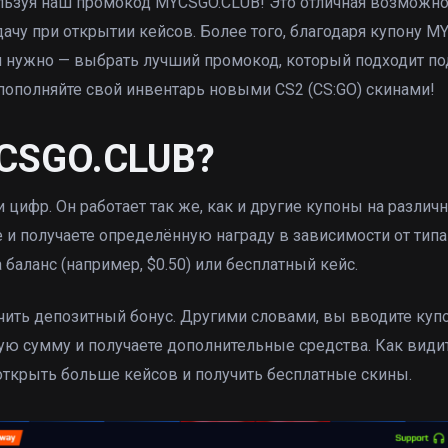
льзуя наш промокод MYCSGO.CLUB! Это отличная возможно
ачу при открытии кейсов. Более того, благодаря купону 
м нужно — выбрать лучший промокод, который подходит по
 пополняйте свой инвентарь новыми CS2 (CS:GO) скинами!
YCSGO.CLUB?
цифр. Он работает так же, как и другие купоны на различ
 и получаете определённую награду в зависимости от типа
баланс (например, $0.50) или бесплатный кейс.
ить депозитный бонус. Другими словами, вы вводите куп
ую сумму и получаете дополнительные средства. Как видит
ткрыть больше кейсов и получить бесплатные скины.