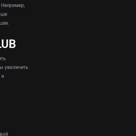
 Например,
ьше
шах.
LUB
ить
бы увеличить
 и
свой