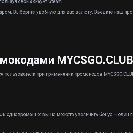
пользуя свой аккаунт Steam.
аром. Выберите удобную для вас валюту. Введите наш пр
омокодами MYCSGO.CLU
тся пользователи при применении промокодов MYCSGO.CLU
B одновременно: вы не можете увеличить бонус — один 
да: пользователи не могут активировать один и тот же код