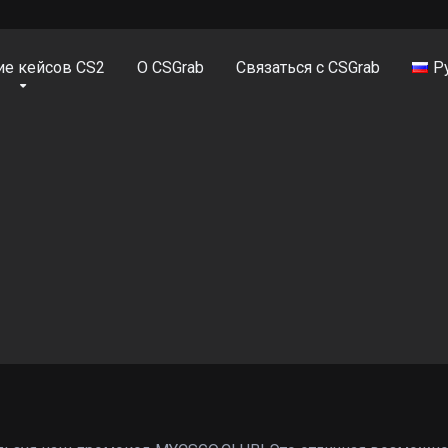
ие кейсов CS2
О CSGrab
Связаться с CSGrab
Р