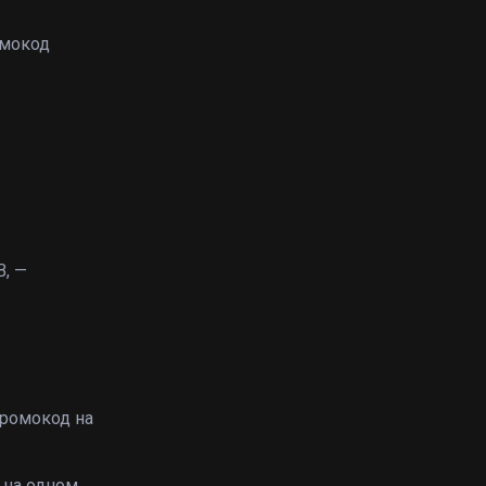
омокод
B
B, —
промокод на
 на одном