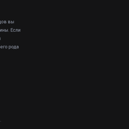
дов вы
ины. Если
й
оего рода
.