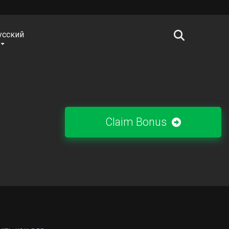
усский
Claim Bonus