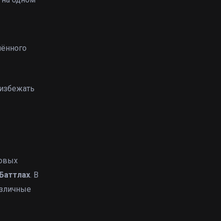
лённого
 избежать
ровых
Баттлах
. В
азличные