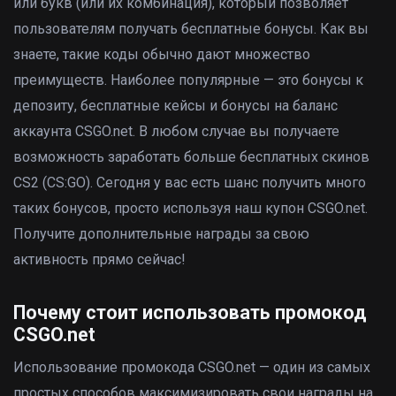
или букв (или их комбинация), который позволяет
пользователям получать бесплатные бонусы. Как вы
знаете, такие коды обычно дают множество
преимуществ. Наиболее популярные — это бонусы к
депозиту, бесплатные кейсы и бонусы на баланс
аккаунта CSGO.net. В любом случае вы получаете
возможность заработать больше бесплатных скинов
CS2 (CS:GO). Сегодня у вас есть шанс получить много
таких бонусов, просто используя наш купон CSGO.net.
Получите дополнительные награды за свою
активность прямо сейчас!
Почему стоит использовать промокод
CSGO.net
Использование промокода CSGO.net — один из самых
простых способов максимизировать свои награды на