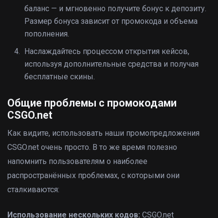
баланс — и мгновенно получите бонус к депозиту.
Размер бонуса зависит от промокода и объема
пополнения.
Наслаждайтесь процессом открытия кейсов,
используя дополнительные средства и получая
бесплатные скины.
Общие проблемы с промокодами
CSGO.net
Как видите, использовать наши промопредложения
CSGO.net очень просто. В то же время полезно
напомнить пользователям о наиболее
распространённых проблемах, с которыми они
сталкиваются:
Использование нескольких кодов:
CSGO.net