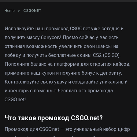
Home
»
CSGONET
Используйте наш промокод CSGO.net уже сегодня и
получите массу бонусов! Прямо сейчас у вас есть
отличная возможность увеличить свои шансы на
победу и получить бесплатные скины CS2 (CS:GO).
Пополните баланс на платформе для открытия кейсов,
примените наш купон и получите бонус к депозиту.
Контролируйте свою удачу и создавайте уникальный
инвентарь с помощью бесплатного промокода
CSGO.net!
Что такое промокод CSGO.net?
Промокод для CSGO.net — это уникальный набор цифр