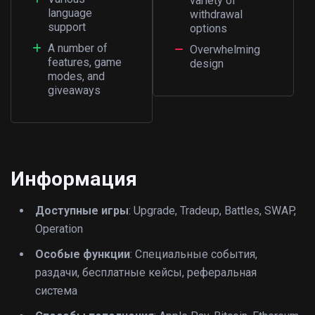
variety of
language
withdrawal
support
options
A number of
Overwhelming
features, game
design
modes, and
giveaways
Информация
Доступные игры
: Upgrade, Tradeup, Battles, SWAP,
Operation
Особые функции
: Специальные события,
раздачи, бесплатные кейсы, реферальная
система