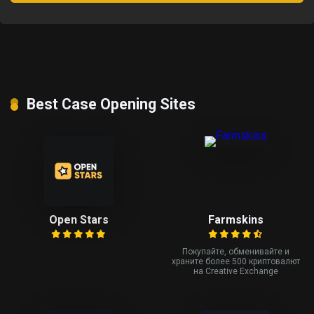
Best Case Opening Sites
Open Stars
Farmskins
Покупайте, обменивайте и
храните более 500 криптовалют
на Creative Exchange