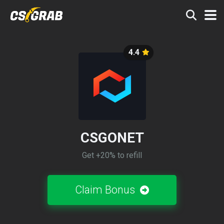
4.4
CSGONET
Get +20% to refill
Claim Bonus